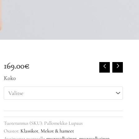
169.00
€
Koko
Tuotetunnus (SKU):
Pallomekko Lupaus
Osastot:
Klassikot
,
Mekot & hameet
Avainsanat tuotteelle
mustavalkoinen
,
mustavalkoinen