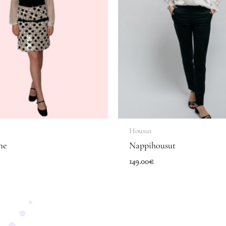
Housut
me
Nappihousut
149.00
€