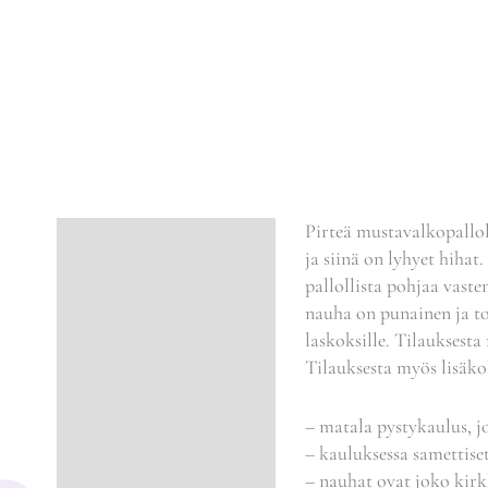
Pirteä mustavalkopallo
Kuvaus
ja siinä on lyhyet hihat
pallollista pohjaa vaste
Lisätiedot
nauha on punainen ja to
laskoksille. Tilauksesta
Tilauksesta myös lisäko
– matala pystykaulus, j
– kauluksessa samettiset
– nauhat ovat joko kirk