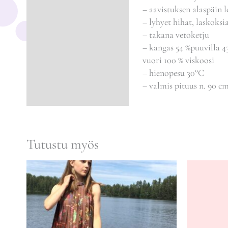
– aavistuksen alaspäin l
– lyhyet hihat, laskoksi
– takana vetoketju
– kangas 54 %puuvilla 43
vuori 100 % viskoosi
– hienopesu 30°C
– valmis pituus n. 90 c
Tutustu myös