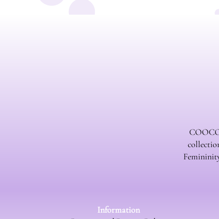
COOCOS d
collectio
Femininity
Information