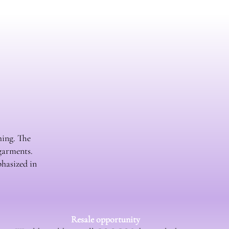
hing. The
 garments.
phasized in
Resale opportunity