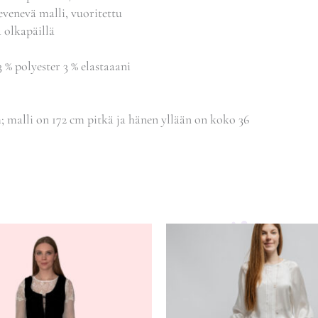
evenevä malli, vuoritettu
a olkapäillä
 % polyester 3 % elastaaani
m; malli on 172 cm pitkä ja hänen yllään on koko 36