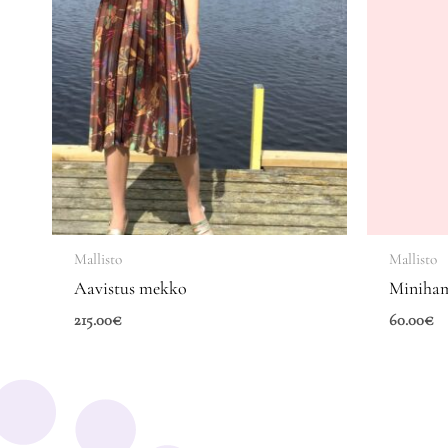
Mallisto
Mallisto
Aavistus mekko
Miniha
215.00
€
60.00
€