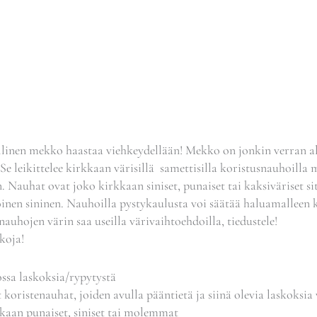
llinen mekko haastaa viehkeydellään! Mekko on jonkin verran al
. Se leikittelee kirkkaan värisillä samettisilla koristusnauhoilla
n. Nauhat ovat joko kirkkaan siniset, punaiset tai kaksiväriset si
inen sininen. Nauhoilla pystykaulusta voi säätää haluamalleen k
 nauhojen värin saa useilla värivaihtoehdoilla, tiedustele!
koja!
ossa laskoksia/rypytystä
 koristenauhat, joiden avulla pääntietä ja siinä olevia laskoksia
kaan punaiset, siniset tai molemmat