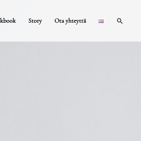
Hae
kbook
Story
Ota yhteyttä