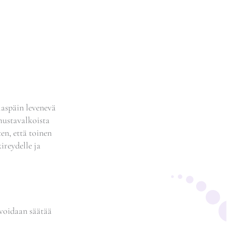
aspäin levenevä
 mustavalkoista
ten, että toinen
ireydelle ja
 voidaan säätää