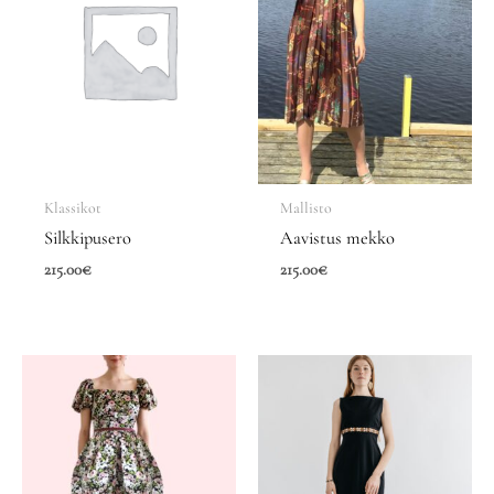
Klassikot
Mallisto
Silkkipusero
Aavistus mekko
215.00
€
215.00
€