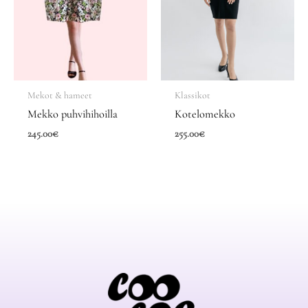
Mekot & hameet
Klassikot
Mekko puhvihihoilla
Kotelomekko
245.00
€
255.00
€