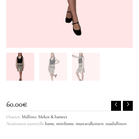
60.00
€
Osastot:
Mallisto
,
Mekot & hameet
Avainsanat tuotteelle
hame
,
minihame
,
mustavalkoinen
,
ruudullinen