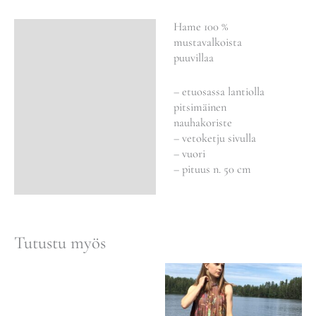
Hame 100 %
Kuvaus
mustavalkoista
puuvillaa
– etuosassa lantiolla
pitsimäinen
nauhakoriste
– vetoketju sivulla
– vuori
– pituus n. 50 cm
Tutustu myös